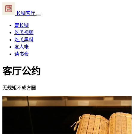
长卿客厅
曹长卿
吃瓜视频
吃瓜黑料
友人帐
读书会
客厅公约
无规矩不成方圆