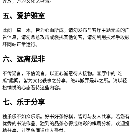
齐放，方为文化之盛景。
五、爱护雅室
此间一草一木，皆为心血所成。请勿发布与客厅主题无关的广
告信息，请勿恶意攻击或骚扰其他访客，请勿利用技术手段破
坏网站正常运行。
六、远离是非
不传谣言，不信流言，以正心诚意待人接物。客厅中的"吃
瓜"趣闻，皆为文化轶事之分享，绝非搬弄是非之所。请以轻
松愉悦的心态看待这些内容。
七、乐于分享
独乐乐不如众乐乐。好书好茶好棋，皆可与友人共享。若您有
优秀的书法作品、独到的品茶心得或精彩的棋局分析，欢迎投
稿分享，让更多同道中人受益。