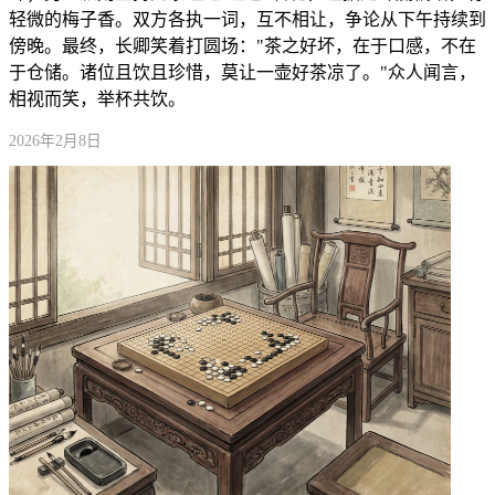
轻微的梅子香。双方各执一词，互不相让，争论从下午持续到
傍晚。最终，长卿笑着打圆场："茶之好坏，在于口感，不在
于仓储。诸位且饮且珍惜，莫让一壶好茶凉了。"众人闻言，
相视而笑，举杯共饮。
2026年2月8日