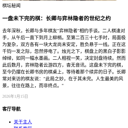
棋坛秘闻
一盘未下完的棋：长卿与弈林隐者的世纪之约
去年深秋，长卿与多年棋友"弈林隐者"相约手谈。二人棋逢对
手，从午后一直下到月上柳梢。至第二百三十七手时，局面极
为复杂，双方各有一块大龙尚未安定，胜负悬于一线。正在这
千钧一发之际，忽然停电了。烛光之下，棋盘上的黑白子影影
绰绰，如同一幅水墨画。二人相视一笑，决定封盘待续。然而
此后数月，弈林隐者云游四方，杳无音讯。这盘未下完的棋，
至今仍摆在长卿书房的棋桌上，等待着那个续弈的日子。长卿
常对来访的棋友说："此局之妙，在于其未完。人生最美的风
景，往往在路上，而非终点。"
2026年1月15日
客厅导航
关于主人