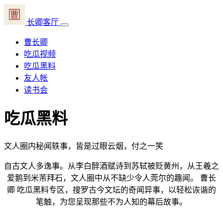
长卿客厅
曹长卿
吃瓜视频
吃瓜黑料
友人帐
读书会
吃瓜黑料
文人圈内秘闻轶事，皆是过眼云烟，付之一笑
自古文人多逸事。从李白醉酒赋诗到苏轼被贬黄州，从王羲之
爱鹅到米芾拜石，文人圈中从不缺少令人莞尔的趣闻。 曹长
卿 吃瓜黑料专区，搜罗古今文坛的奇闻异事，以轻松诙谐的
笔触，为您呈现那些不为人知的幕后故事。