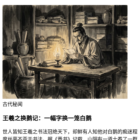
古代秘闻
王羲之换鹅记：一幅字换一笼白鹅
世人皆知王羲之书法冠绝天下，却鲜有人知他对白鹅的痴迷程
度丝毫不亚于书法。据《晋书》记载，山阴有一道士养了一群