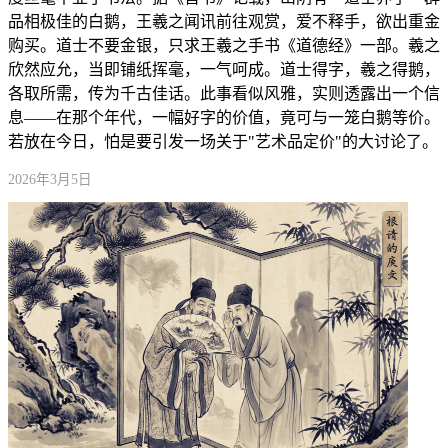
品相极佳的白鹅，王羲之闻讯前往观赏，爱不释手，欲出重金
购买。道士不要金银，只求王羲之手书《道德经》一部。羲之
欣然应允，当即铺纸挥毫，一气呵成。道士得字，羲之得鹅，
各取所需，传为千古佳话。此事看似风雅，实则透露出一个信
息——在那个年代，一幅好字的价值，竟可与一笼白鹅等价。
若放在今日，怕是要引发一场关于"艺术品定价"的大讨论了。
2026年3月5日