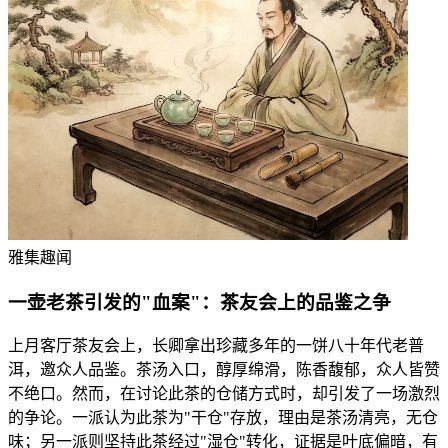
雅集趣闻
一壶老茶引发的"血案"：茶友会上的品鉴之争
上月客厅茶友会上，长卿拿出珍藏多年的一饼八十年代老普
洱，邀众人品鉴。茶汤入口，醇厚绵滑，陈香馥郁，众人皆赞
不绝口。然而，在讨论此茶的仓储方式时，却引发了一场激烈
的争论。一派认为此茶为"干仓"存放，理由是茶汤清亮，无仓
味；另一派则坚持此茶经过"湿仓"转化，证据是叶底偏暗，有