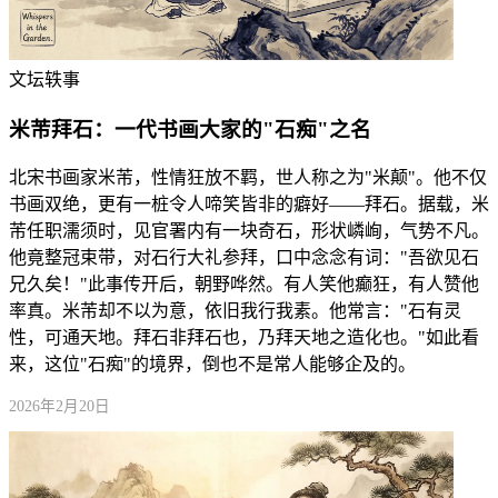
文坛轶事
米芾拜石：一代书画大家的"石痴"之名
北宋书画家米芾，性情狂放不羁，世人称之为"米颠"。他不仅
书画双绝，更有一桩令人啼笑皆非的癖好——拜石。据载，米
芾任职濡须时，见官署内有一块奇石，形状嶙峋，气势不凡。
他竟整冠束带，对石行大礼参拜，口中念念有词："吾欲见石
兄久矣！"此事传开后，朝野哗然。有人笑他癫狂，有人赞他
率真。米芾却不以为意，依旧我行我素。他常言："石有灵
性，可通天地。拜石非拜石也，乃拜天地之造化也。"如此看
来，这位"石痴"的境界，倒也不是常人能够企及的。
2026年2月20日